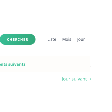
Navigation
Liste
Mois
de
Jour
CHERCHER
vues
Évènement
nts suivants
.
Jour suivant