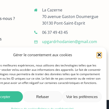
La Cazerne
70 avenue Gaston Doumergue
s-nous ?
30130 Pont-Saint-Esprit
06 37 49 43 45
s
upgardrhodanien@gmail.com
cter
Gérer le consentement aux cookies
les meilleures expériences, nous utilisons des technologies telles que les
 stocker et/ou accéder aux informations des appareils. Le fait de consentir
ologies nous permettra de traiter des données telles que le comportement
n ou les ID uniques sur ce site. Le fait de ne pas consentir ou de retirer son
 peut avoir un effet négatif sur certaines caractéristiques et fonctions.
cepter
Refuser
Voir les préférences
Politique de cookies
Politique de confidentialité