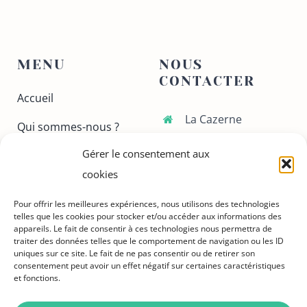
MENU
NOUS
CONTACTER
Accueil
La Cazerne
Qui sommes-nous ?
70 avenue Gaston
Gérer le consentement aux
Ateliers
Doumergue
30130 Pont-Saint-
cookies
Conferences
Esprit
Pour offrir les meilleures expériences, nous utilisons des technologies
Nous contacter
telles que les cookies pour stocker et/ou accéder aux informations des
06 37 49 43 45
appareils. Le fait de consentir à ces technologies nous permettra de
Adhérer
traiter des données telles que le comportement de navigation ou les ID
upgardrhodanien@gma
uniques sur ce site. Le fait de ne pas consentir ou de retirer son
consentement peut avoir un effet négatif sur certaines caractéristiques
et fonctions.