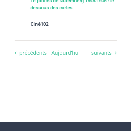
Le procès de Nuremberg 1945/1946 : le
dessous des cartes
Ciné102
Évènements
Évènements
précédents
Aujourd’hui
suivants