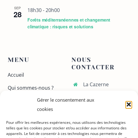
SEP
18h30
-
20h00
28
Forêts méditerranéennes et changement
climatique : risques et solutions
MENU
NOUS
CONTACTER
Accueil
La Cazerne
Qui sommes-nous ?
70 avenue Gaston
Gérer le consentement aux
Ateliers
Doumergue
30130 Pont-Saint-
cookies
Conferences
Esprit
Pour offrir les meilleures expériences, nous utilisons des technologies
Nous contacter
telles que les cookies pour stocker et/ou accéder aux informations des
06 37 49 43 45
appareils. Le fait de consentir à ces technologies nous permettra de