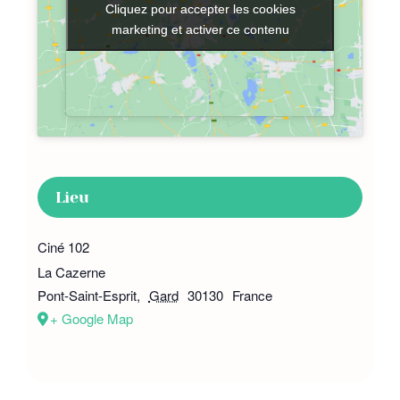
Cliquez pour accepter les cookies
Cliquez pour accepter les cookies
marketing et activer ce contenu
marketing et activer ce contenu
Lieu
Ciné 102
La Cazerne
Pont-Saint-Esprit
,
Gard
30130
France
+ Google Map