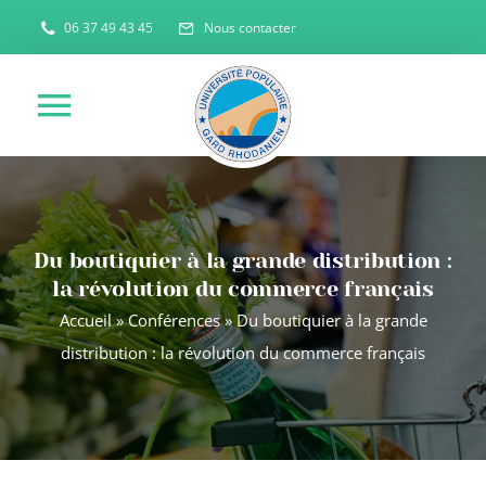
Passer
06 37 49 43 45
Nous contacter
au
contenu
Toggle
Navigation
ACCUEIL
Du boutiquier à la grande distribution :
QUI SOMMES NOUS ?
la révolution du commerce français
Accueil
»
Conférences
»
Du boutiquier à la grande
NOS ACTIVITES
distribution : la révolution du commerce français
ACTUALITES
NOUS CONTACTER