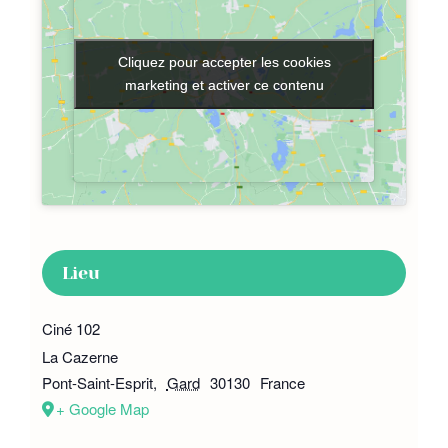
Cliquez pour accepter les cookies
Cliquez pour accepter les cookies
marketing et activer ce contenu
marketing et activer ce contenu
Lieu
Ciné 102
La Cazerne
Pont-Saint-Esprit
,
Gard
30130
France
+ Google Map