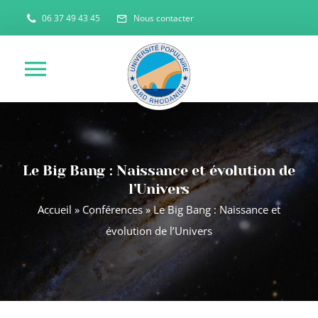
Passer
06 37 49 43 45
Nous contacter
au
contenu
Toggle
Navigation
ACCUEIL
Le Big Bang : Naissance et évolution de
QUI SOMMES NOUS ?
l’Univers
Accueil
»
Conférences
»
Le Big Bang : Naissance et
NOS ACTIVITES
évolution de l’Univers
ACTUALITES
NOUS CONTACTER