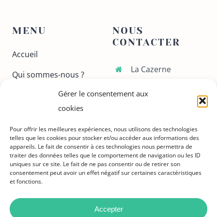
MENU
NOUS
CONTACTER
Accueil
La Cazerne
Qui sommes-nous ?
70 avenue Gaston
Gérer le consentement aux
Ateliers
Doumergue
30130 Pont-Saint-
cookies
Conferences
Esprit
Pour offrir les meilleures expériences, nous utilisons des technologies
Nous contacter
telles que les cookies pour stocker et/ou accéder aux informations des
06 37 49 43 45
appareils. Le fait de consentir à ces technologies nous permettra de
Adhérer
traiter des données telles que le comportement de navigation ou les ID
upgardrhodanien@gma
uniques sur ce site. Le fait de ne pas consentir ou de retirer son
consentement peut avoir un effet négatif sur certaines caractéristiques
et fonctions.
Accepter