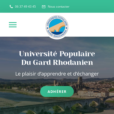
Passer
06 37 49 43 45
Nous contacter
au
contenu
Toggle
Navigation
ACCUEIL
Université Populaire
Du Gard Rhodanien
QUI SOMMES NOUS ?
Le plaisir d’apprendre et d’échanger
NOS ACTIVITES
ADHÉRER
ACTUALITES
NOUS CONTACTER