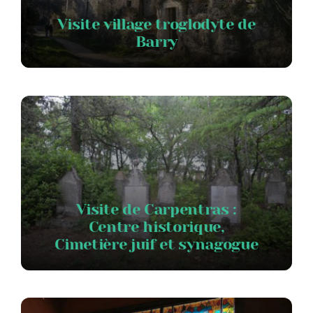
Visite village troglodyte de
Barry
Visite de Carpentras :
Centre historique,
Cimetière juif et synagogue