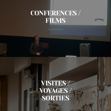
CONFERENCES /
FILMS
VISITES /
VOYAGES /
SORTIES