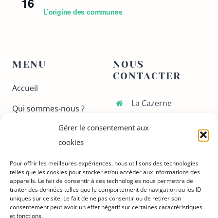
16
L’origine des communes
MENU
NOUS
CONTACTER
Accueil
La Cazerne
Qui sommes-nous ?
70 avenue Gaston
Gérer le consentement aux
Ateliers
Doumergue
30130 Pont-Saint-
cookies
Conferences
Esprit
Pour offrir les meilleures expériences, nous utilisons des technologies
Nous contacter
telles que les cookies pour stocker et/ou accéder aux informations des
06 37 49 43 45
appareils. Le fait de consentir à ces technologies nous permettra de
Adhérer
traiter des données telles que le comportement de navigation ou les ID
upgardrhodanien@gma
uniques sur ce site. Le fait de ne pas consentir ou de retirer son
consentement peut avoir un effet négatif sur certaines caractéristiques
et fonctions.